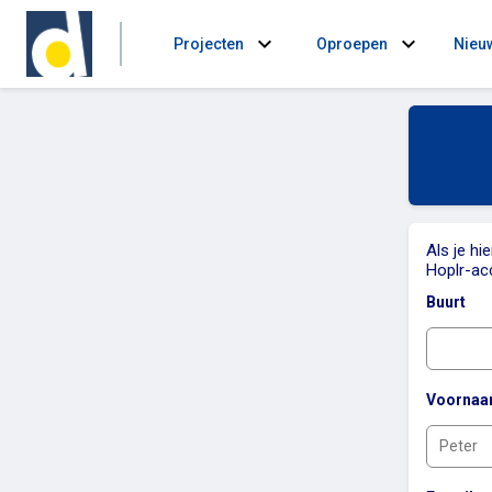
expand_more
expand_more
Projecten
Oproepen
Nieu
Als je hi
Hoplr-ac
Buurt
Voorna