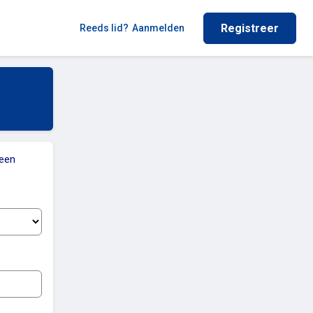
Registreer
Reeds lid?
Aanmelden
 een