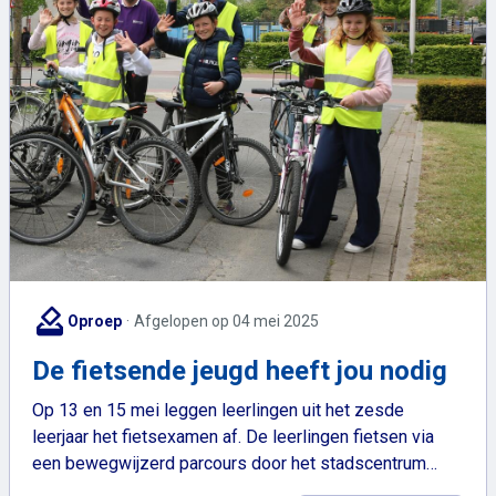
how_to_vote
Oproep
Afgelopen op 04 mei 2025
De fietsende jeugd heeft jou nodig
Op 13 en 15 mei leggen leerlingen uit het zesde
leerjaar het fietsexamen af. De leerlingen fietsen via
een bewegwijzerd parcours door het stadscentrum…