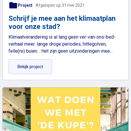
folder
Project
Afgelopen op 31 mei 2021
Schrijf je mee aan het klimaatplan
voor onze stad?
Klimaatverandering is al lang geen ver-van-ons-bed-
verhaal meer: lange droge periodes, hittegolven,
felle(re) buien… Het zijn geen uitzonderingen mee…
: Schrijf je mee aan het klimaatplan voor onze
Bekijk project