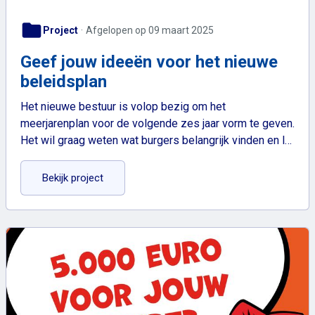
folder
Project
Afgelopen op 09 maart 2025
Geef jouw ideeën voor het nieuwe
beleidsplan
Het nieuwe bestuur is volop bezig om het
meerjarenplan voor de volgende zes jaar vorm te geven.
Het wil graag weten wat burgers belangrijk vinden en l…
: Geef jouw ideeën voor het nieuwe beleidspla
Bekijk project