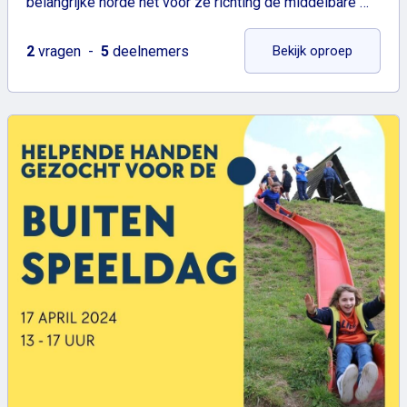
belangrijke horde net voor ze richting de middelbare …
: Help ji
2
vragen
5
deelnemers
Bekijk oproep