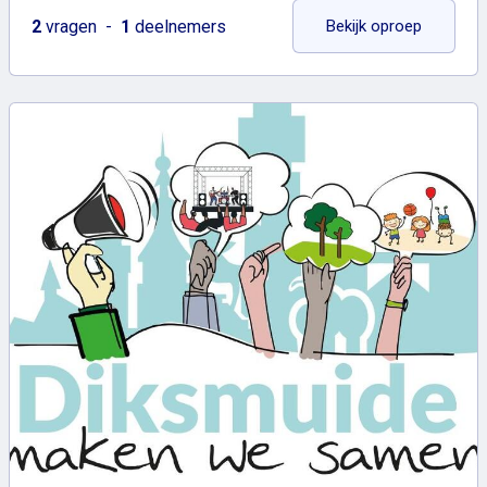
: De fiet
2
vragen
1
deelnemers
Bekijk oproep