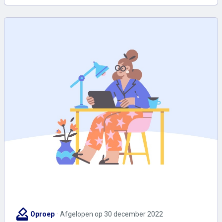
how_to_vote
Oproep
Afgelopen op 30 december 2022