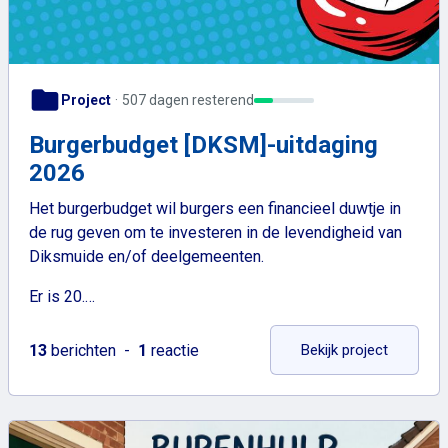
folder
Project
507 dagen resterend
Burgerbudget [DKSM]-uitdaging
2026
Het burgerbudget wil burgers een financieel duwtje in
de rug geven om te investeren in de levendigheid van
Diksmuide en/of deelgemeenten.
Er is 20.…
: Burger
13
berichten
1
reactie
Bekijk project