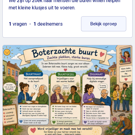
We zijn op zoek naar mensen die buren willen helpen
met kleine klusjes uit te voeren.
: Burenhu
1
vragen
1
deelnemers
Bekijk oproep