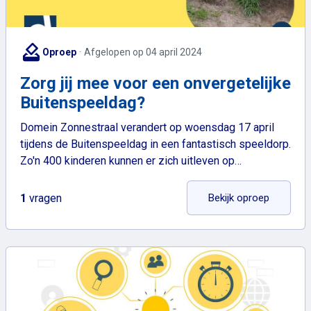
how_to_vote
Oproep
Afgelopen op 04 april 2024
Zorg jij mee voor een onvergetelijke
Buitenspeeldag?
Domein Zonnestraal verandert op woensdag 17 april
tijdens de Buitenspeeldag in een fantastisch speeldorp.
Zo'n 400 kinderen kunnen er zich uitleven op…
: Zorg ji
1
vragen
Bekijk oproep