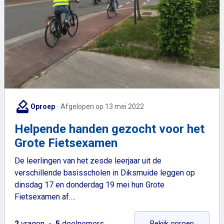
how_to_vote
Oproep
Afgelopen op 13 mei 2022
Helpende handen gezocht voor het
Grote Fietsexamen
De leerlingen van het zesde leerjaar uit de
verschillende basisscholen in Diksmuide leggen op
dinsdag 17 en donderdag 19 mei hun Grote
Fietsexamen af.…
: Helpen
2
vragen
5
deelnemers
Bekijk oproep