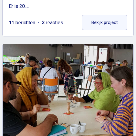
Er is 20.…
: Burger
11
berichten
3
reacties
Bekijk project