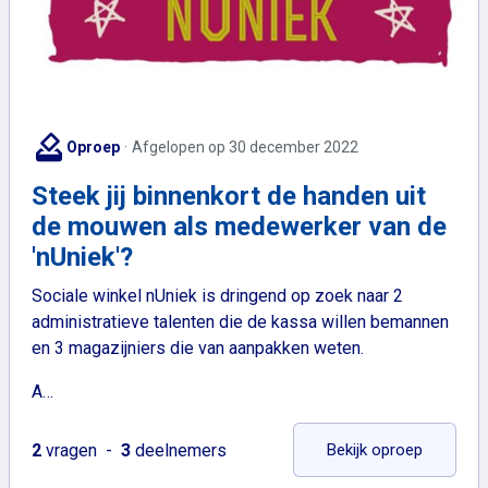
how_to_vote
Oproep
Afgelopen op 30 december 2022
Steek jij binnenkort de handen uit
de mouwen als medewerker van de
'nUniek'?
Sociale winkel nUniek is dringend op zoek naar 2
administratieve talenten die de kassa willen bemannen
en 3 magazijniers die van aanpakken weten.
A…
: Steek j
2
vragen
3
deelnemers
Bekijk oproep