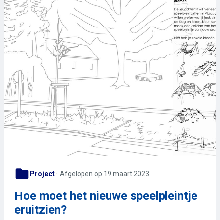
folder
Project
Afgelopen op 19 maart 2023
Hoe moet het nieuwe speelpleintje
eruitzien?