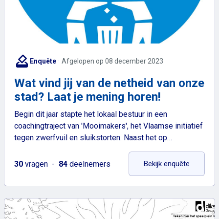
how_to_vote
Enquête
Afgelopen op 08 december 2023
Wat vind jij van de netheid van onze
stad? Laat je mening horen!
Begin dit jaar stapte het lokaal bestuur in een
coachingtraject van 'Mooimakers', het Vlaamse initiatief
tegen zwerfvuil en sluikstorten. Naast het op…
: Wat vin
30
vragen
84
deelnemers
Bekijk enquête