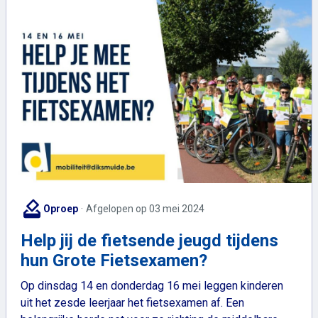
how_to_vote
Oproep
Afgelopen op 03 mei 2024
Help jij de fietsende jeugd tijdens
hun Grote Fietsexamen?
Op dinsdag 14 en donderdag 16 mei leggen kinderen
uit het zesde leerjaar het fietsexamen af. Een