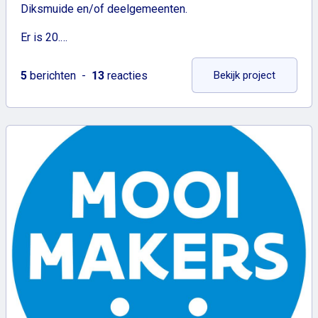
Diksmuide en/of deelgemeenten.
Er is 20.…
: Burger
5
berichten
13
reacties
Bekijk project