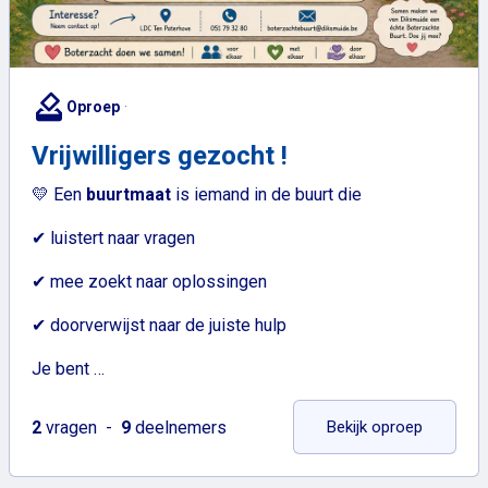
how_to_vote
Oproep
Vrijwilligers gezocht !
💛 Een
buurtmaat
is iemand in de buurt die
✔ luistert naar vragen
✔ mee zoekt naar oplossingen
✔ doorverwijst naar de juiste hulp
Je bent …
: Vrijwill
2
vragen
9
deelnemers
Bekijk oproep