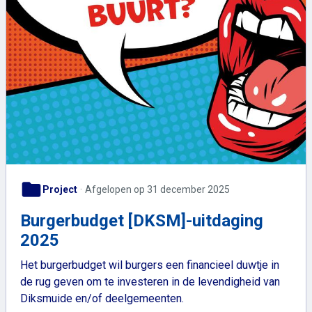
folder
Project
Afgelopen op 31 december 2025
Burgerbudget [DKSM]-uitdaging
2025
Het burgerbudget wil burgers een financieel duwtje in
de rug geven om te investeren in de levendigheid van
Diksmuide en/of deelgemeenten.