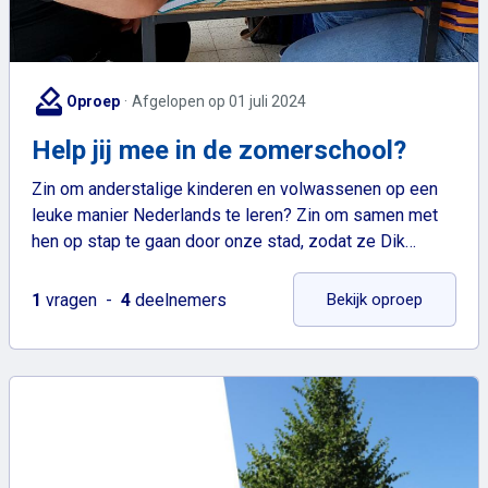
how_to_vote
Oproep
Afgelopen op 01 juli 2024
Help jij mee in de zomerschool?
Zin om anderstalige kinderen en volwassenen op een
leuke manier Nederlands te leren? Zin om samen met
hen op stap te gaan door onze stad, zodat ze Dik…
: Help ji
1
vragen
4
deelnemers
Bekijk oproep