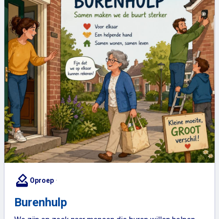
how_to_vote
Oproep
Burenhulp