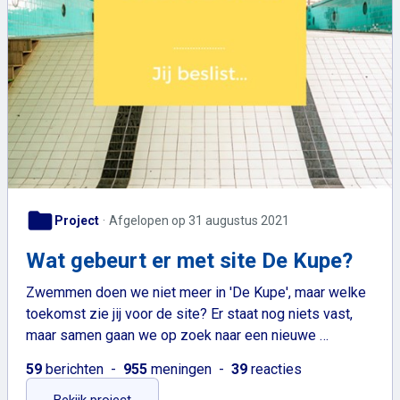
folder
Project
Afgelopen op 31 augustus 2021
Wat gebeurt er met site De Kupe?
Zwemmen doen we niet meer in 'De Kupe', maar welke
toekomst zie jij voor de site? Er staat nog niets vast,
maar samen gaan we op zoek naar een nieuwe …
59
berichten
955
meningen
39
reacties
: Wat gebeurt er met site De Kupe?