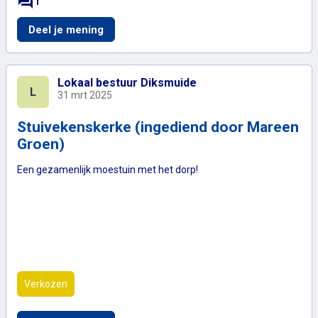
forum
1
Spellenclub (ingediend door Goran Lowie 
Deel je mening
Lokaal bestuur Diksmuide
L
31 mrt 2025
Stuivekenskerke (ingediend door Mareen
Groen)
Een gezamenlijk moestuin met het dorp!
Verkozen