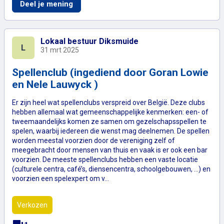
Vlaamse kermis in Esen – voor en door de
Deel je mening
Lokaal bestuur Diksmuide
L
31 mrt 2025
Spellenclub (ingediend door Goran Lowie
en Nele Lauwyck )
Er zijn heel wat spellenclubs verspreid over België. Deze clubs
hebben allemaal wat gemeenschappelijke kenmerken: een- of
tweemaandelijks komen ze samen om gezelschapsspellen te
spelen, waarbij iedereen die wenst mag deelnemen. De spellen
worden meestal voorzien door de vereniging zelf of
meegebracht door mensen van thuis en vaak is er ook een bar
voorzien. De meeste spellenclubs hebben een vaste locatie
(culturele centra, café’s, diensencentra, schoolgebouwen, …) en
voorzien een spelexpert om v…
Verkozen