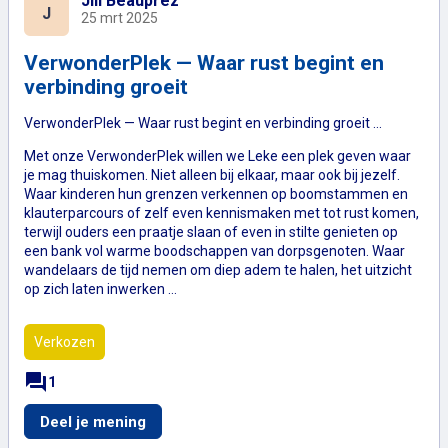
Jill Beauprez
J
25 mrt 2025
VerwonderPlek — Waar rust begint en
verbinding groeit
VerwonderPlek — Waar rust begint en verbinding groeit ...
Met onze VerwonderPlek willen we Leke een plek geven waar
je mag thuiskomen. Niet alleen bij elkaar, maar ook bij jezelf.
Waar kinderen hun grenzen verkennen op boomstammen en
klauterparcours of zelf even kennismaken met tot rust komen,
terwijl ouders een praatje slaan of even in stilte genieten op
een bank vol warme boodschappen van dorpsgenoten. Waar
wandelaars de tijd nemen om diep adem te halen, het uitzicht
op zich laten inwerken …
Verkozen
forum
1
VerwonderPlek — Waar rust begint en verb
Deel je mening