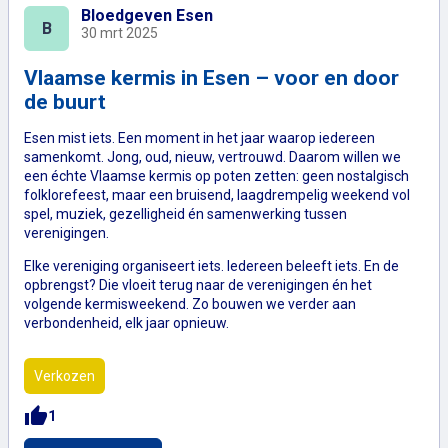
Bloedgeven Esen
B
30 mrt 2025
Vlaamse kermis in Esen – voor en door
de buurt
Esen mist iets. Een moment in het jaar waarop iedereen
samenkomt. Jong, oud, nieuw, vertrouwd. Daarom willen we
een échte Vlaamse kermis op poten zetten: geen nostalgisch
folklorefeest, maar een bruisend, laagdrempelig weekend vol
spel, muziek, gezelligheid én samenwerking tussen
verenigingen.
Elke vereniging organiseert iets. Iedereen beleeft iets. En de
opbrengst? Die vloeit terug naar de verenigingen én het
volgende kermisweekend. Zo bouwen we verder aan
verbondenheid, elk jaar opnieuw.
Verkozen
thumb_up
1