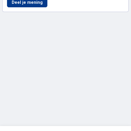
Stuivekenskerke (ingediend door Mareen 
Deel je mening