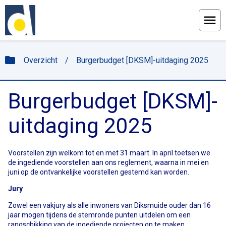
Menu
folder
Overzicht
/
Burgerbudget [DKSM]-uitdaging 2025
Burgerbudget [DKSM]-
uitdaging 2025
Voorstellen zijn welkom tot en met 31 maart. In april toetsen we
de ingediende voorstellen aan ons reglement, waarna in mei en
juni op de ontvankelijke voorstellen gestemd kan worden.
Jury
Zowel een vakjury als alle inwoners van Diksmuide ouder dan 16
jaar mogen tijdens de stemronde punten uitdelen om een
rangschikking van de ingediende projecten op te maken.