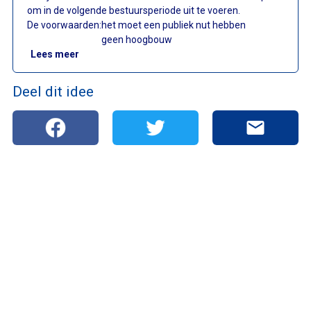
om in de volgende bestuursperiode uit te voeren.
De voorwaarden:
het moet een publiek nut hebben
geen hoogbouw
: Wat gebeurt er met site De Kupe?
Lees meer
Deel dit idee
mail