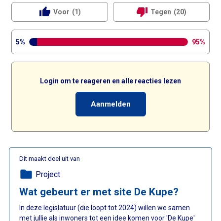
thumb_up
thumb_down
Voor
(1)
Tegen
(20)
5%
95%
Login om te reageren en alle reacties lezen
Aanmelden
Dit maakt deel uit van
folder
Project
Wat gebeurt er met site De Kupe?
In deze legislatuur (die loopt tot 2024) willen we samen
met jullie als inwoners tot een idee komen voor 'De Kupe'