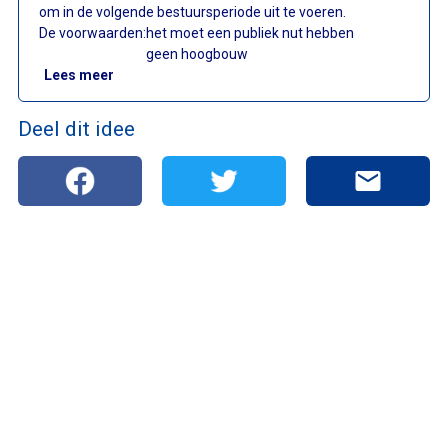
om in de volgende bestuursperiode uit te voeren.
De voorwaarden:
het moet een publiek nut hebben
geen hoogbouw
: Wat gebeurt er met site De Kupe?
Lees meer
Deel dit idee
mail