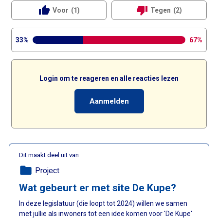
thumb_up
thumb_down
Voor
(1)
Tegen
(2)
33%
67%
Login om te reageren en alle reacties lezen
Aanmelden
Dit maakt deel uit van
folder
Project
Wat gebeurt er met site De Kupe?
In deze legislatuur (die loopt tot 2024) willen we samen
met jullie als inwoners tot een idee komen voor 'De Kupe'